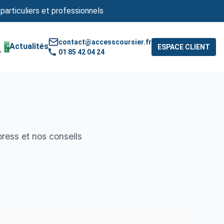
 particuliers et professionnels
contact@accesscoursier.fr
Actualités
ESPACE CLIENT
01 85 42 04 24
press et nos conseils